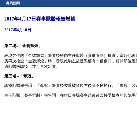
賽馬新聞
2017年4月17日賽事獸醫報告增補
2017年4月18日
第二場–「金碧輝煌」
表現欠佳的「金碧輝煌」於賽後曾由主任獸醫（賽事管制）檢查，當時他說
房再次檢查「金碧輝煌」時，發現此駒左後足系部有一個傷口，相關部位腫
過獸醫檢驗後，才可再次出賽。
第三場 –「奪冠」
診療獸醫報告謂，「奪冠」於賽後翌晨被發現右後腿不良於行。「奪冠」必
主任獸醫（賽事管制）報告謂，在昨日各場賽事結束後曾接受檢查的其餘馬