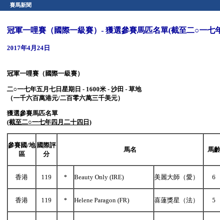
賽馬新聞
冠軍一哩賽（國際一級賽）- 獲選參賽馬匹名單(截至二○一七
2017年4月24日
冠軍一哩賽（國際一級賽）
二○一七年五月七日星期日
- 1600米 - 沙田 - 草地
（一千六百萬港元
/二百零六萬三千美元）
獲選參賽馬匹名單
(截至二○一七年四月二十四日)
參賽國
/
地
國際評
馬名
馬
區
分
香港
119
*
Beauty Only (IRE)
美麗大師（愛）
6
香港
119
*
Helene Paragon (FR)
喜蓮獎星（法）
5