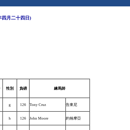
年四月二十四日)
齡
性別
負磅
練馬師
g
126
Tony Cruz
告東尼
h
126
John Moore
約翰摩亞