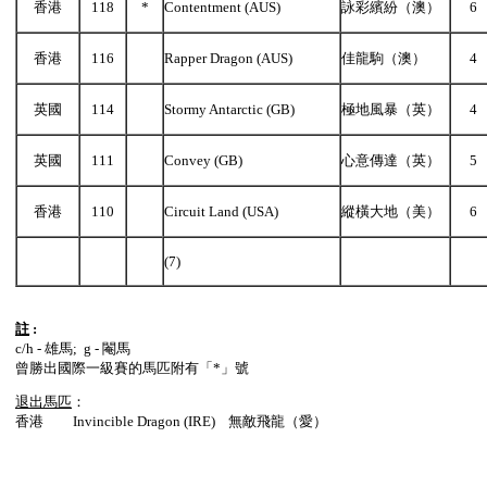
香港
118
*
Contentment (AUS)
詠彩繽紛（澳）
6
香港
116
Rapper Dragon (AUS)
佳龍駒（澳）
4
英國
114
Stormy Antarctic (GB)
極地風暴（英）
4
英國
111
Convey (GB)
心意傳達（英）
5
香港
110
Circuit Land (USA)
縱橫大地（美）
6
(7)
註
:
c/h - 雄馬; g - 閹馬
曾勝出國際一級賽的馬匹附有「*」號
退出馬匹
：
香港 Invincible Dragon (IRE) 無敵飛龍（愛）