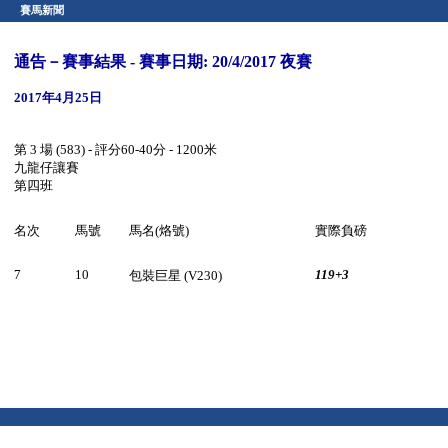
賽馬新聞
通告－賽事結果 - 賽事日期: 20/4/2017 夜賽
2017年4月25日
第 3 場 (583) - 評分60-40分 - 1200米
九龍仔讓賽
第四班
名次
馬號
馬名(烙號)
實際負磅
7
10
119+3
包裝巨星 (V230)