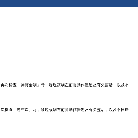
房再次檢查「神寶金剛」時，發現該駒左前腿動作僵硬及有欠靈活，以及不
再次檢查「勝在煌」時，發現該駒右前腿動作僵硬及有欠靈活，以及不良於