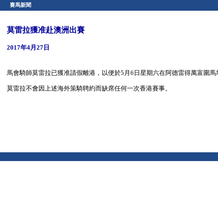
賽馬新聞
莫雷拉獲准赴澳洲出賽
2017年4月27日
馬會騎師莫雷拉已獲准請假離港，以便於5月6日星期六在阿德雷得萬富圍馬場策騎「聳
莫雷拉不會因上述海外策騎聘約而缺席任何一次香港賽事。