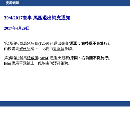
賽馬新聞
30/4/2017賽事 馬匹退出補充通知
2017年4月29日
第
1
場第
6
號馬
急急腳
(T259)
已退出競賽(
原因：
右後
腿不良於行
)。
由後備馬
好伙記
補上，此駒由
吳嘉晉
策騎。
第
9
場第
2
號馬
確威風
(A094)
已退出競賽(
原因：
右
前腿不良於行
)。
由後備馬
華飛
補上，此駒由
何澤堯
策騎。