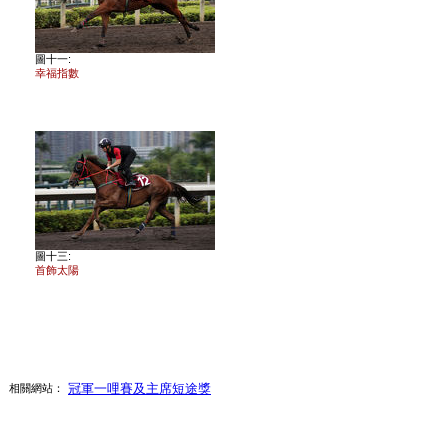
圖十一:
幸福指數
圖十三:
首飾太陽
冠軍一哩賽及主席短途獎
相關網站：