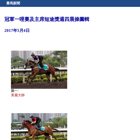
賽馬新聞
冠軍一哩賽及主席短途獎週四晨操圖輯
2017年5月4日
圖一:
美麗大師