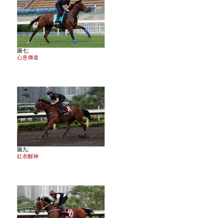
圖七:
心意傳達
圖九:
紅衣醒神