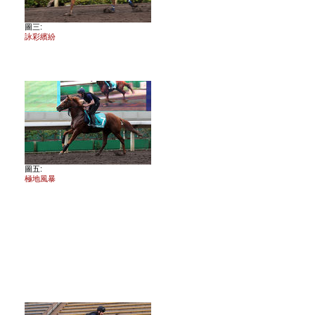
圖三:
詠彩繽紛
圖五:
極地風暴