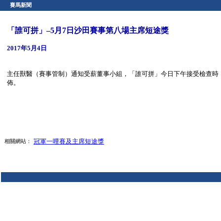
賽馬新聞
「誰可拼」–5月7日沙田賽事第八場主席短途獎
2017年5月4日
主任獸醫（賽事管制）通知受薪董事小組，「誰可拼」今日下午接受檢查時
佈。
冠軍一哩賽及主席短途獎
相關網站：