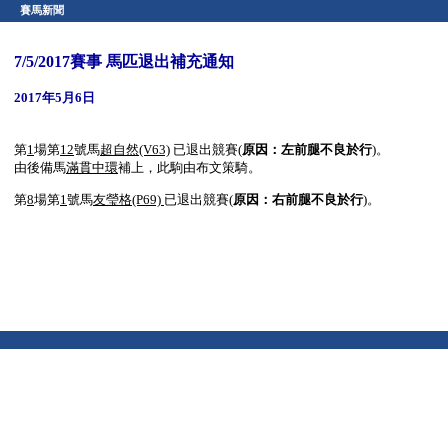
賽馬新聞
7/5/2017賽事 馬匹退出補充通知
2017年5月6日
第
1
場第
12
號馬
超自然
(V63)
已退出競賽(
原因：
左前
腿不良於行
)。
由後備馬
滿貫中環
補上，此駒由布文策騎。
第
8
場第
1
號馬
友瑩格(P69)
已退出競賽(
原因：右前腿不良於行
)。