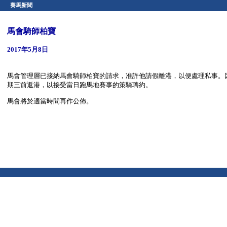
賽馬新聞
馬會騎師柏寶
2017年5月8日
馬會管理層已接納馬會騎師柏寶的請求，准許他請假離港，以便處理私事。因
期三前返港，以接受當日跑馬地賽事的策騎聘約。
馬會將於適當時間再作公佈。