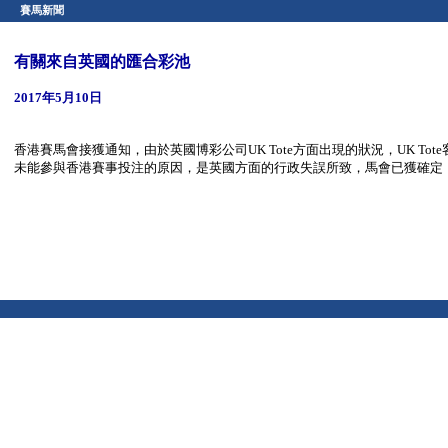
賽馬新聞
有關來自英國的匯合彩池
2017年5月10日
香港賽馬會接獲通知，由於英國博彩公司UK Tote方面出現的狀況，UK To
未能參與香港賽事投注的原因，是英國方面的行政失誤所致，馬會已獲確定