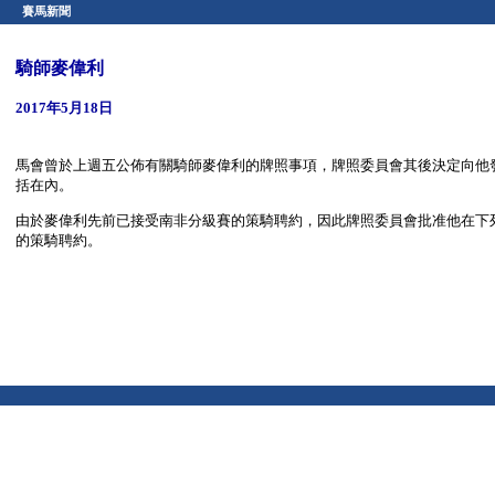
賽馬新聞
騎師麥偉利
2017年5月18日
馬會曾於上週五公佈有關騎師麥偉利的牌照事項，牌照委員會其後決定向他發給馬
括在內。
由於麥偉利先前已接受南非分級賽的策騎聘約，因此牌照委員會批准他在下列
的策騎聘約。