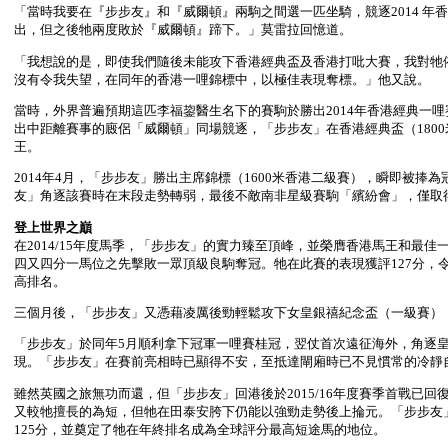
「當時我要在『步步友』和『威爾頓』兩駒之間選一匹坐騎，競逐2014 
出，但之後牠兩度敗於『威爾頓』蹄下。」莫雷拉回憶道。
「我想說的是，即使我們隨後未能攻下香港經典盃及香港打吡大賽，我對牠
沒有令我失望，在同年的香港一哩錦標中，以極佳表現奪標。」他又說。
當時，外界普遍預期這匹李福鋆醫生名下的賽駒於勝出2014年香港經典一
出中距離賽事的廄侶「威爾頓」同場競逐，「步步友」在香港經典盃（1800
王。
2014年4月，「步步友」勝出主席錦標（1600米香港二級賽），瞬即被捧
友」角逐該賽時在末段走勢轉弱，最後不敵南非星級賽駒「繽紛會」，僅取
登上世界之巔
在2014/15年度馬季，「步步友」的實力臻至頂峰，並榮膺香港馬王和最佳
四又四分一馬位之先擊敗一眾頂級良駒奪冠。牠在此賽的表現獲評127分，
高排名。
三個月後，「步步友」又憑藉凌厲後勁輕鬆攻下女皇銀禧紀念盃（一級賽）
「步步友」於同年5月順利拿下冠軍一哩賽桂冠，翌仗首次遠征海外，角逐皇
現。「步步友」在賽前亮相時已顯得不安，至抵達閘廂時已不見慣常的冷靜
雖然英國之旅無功而還，但「步步友」回港後於2015/16年度賽季首戰已回
又較牠擅長的為短，但牠在田泰安胯下仍能以強勁走勢後上掄元。「步步友
125分，並奠定了牠在年終排名成為全球評分最高短途馬的地位。