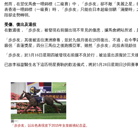
然而，在翌仗馬會一哩錦標（二級賽）中，「步步友」卻不敵「美麗之星」
表香港一哩錦標（一級賽）時，「步步友」只能在日本超級佳駟「滿樂時」
段卻走勢轉弱。
受傷、復出及退役
在數週後，「步步友」被發現右前腿出現不常見的傷患，據馬會網站所述，
「步步友」其後被送往澳洲療養，並於九個月後在沙田復出。不過，在今季
廄侶「喜蓮獎星」四分三馬位之後跑獲亞軍。雖然「步步友」此役表現頗佳
「步步友」於3月16日星期四被發現右前腿不良於行，被迫退出原擬於三天
已故李福鋆醫生名下這匹明星賽駒的歡送儀式，將於5月28日星期日沙田賽
圖一:
「步步友」以出色表現攻下2015年女皇銀禧紀念盃。