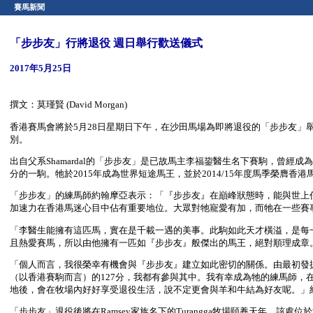
賽馬新聞
「步步友」行將退役 週日舉行歡送儀式
2017年5月25日
撰文：莫瑾賢 (David Morgan)
香港賽馬會將於5月28日星期日下午，在沙田馬場為即將退役的「步步友」
別。
出自父系Shamardal的「步步友」是已故馬主李福鋆醫生名下賽駒，曾
分的一駒。牠於2015年成為世界短途馬王，並於2014/15年度馬季榮膺
「步步友」的練馬師約翰摩亞表示：「『步步友』在巔峰狀態時，能與世上
加速力在香港馬迷心目中佔有重要地位。大眾對牠寵愛有加，而牠在一些賽
「李醫生能擁有這匹馬，實在是千載一遇的美事。此駒如此天才橫溢，是每
且熱愛賽馬，所以由他擁有一匹如『步步友』般傑出的馬王，絕對順理成章
「個人而言，我很榮幸有機會與『步步友』建立如此密切的關係。由最初發
（以香港賽駒而言）的127分，我都有參與其中。我有幸成為牠的練馬師，
地後，會在牧場內好好享受退役生活，說不定更會與羊和牛結為好友呢。」
「步步友」退役後將在Ramsey家族名下的Turangga牧場頤養天年，該處位於