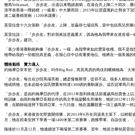
種馬Volksraad。「步步友」出道以來戰績彪炳，在港合共上陣二十四次，勝
浪琴表香港一哩錦標（一級賽）中大勝而回；2015年以雷霆萬鈞之勢攻下冠
港二級賽精英碗（1200米讓賽）。
莫雷拉曾十六次策騎「步步友」上陣，並贏得七場頭馬，當中包括馬兒所勝
莫雷拉說：「『步步友』對於我來說意義重大，因為牠為我帶來在港首場一
『步步友』建功。」
「甚少香港賽駒能夠像『步步友』一樣，為我帶來如此豐富收穫。我不是指
牠帶給我的一切都別具意義，在我心目中佔有重要地位。牠將在一個美麗的
體格魁梧 實力過人
約翰摩亞常常把「步步友」叫作Big Red，而其馬房的馬伕則暱稱牠為「大
「步步友」每次在沙田馬場亮相，總是慢條斯理，從容不迫。很多人都知道
牠或哄牠，也未必能令這匹體重有時達1300磅的賽駒展步。這匹冠軍馬只
「步步友」是由約翰摩亞的代理，在2011年殷利殊復活節週歲馬拍賣會上
時訓練，由與約翰摩亞長期合作的馬主李福鋆醫生所擁有，牠於2012年11
勇，在騎師福達胯下取得亞軍。十六日後，牠在溫爾競逐一項三歲馬第一班
「步步友」來港後首仗即旗開得勝，於2013年6月在貝湯美主策下，以輕鬆
月，牠在田泰安胯下爭逐一場1400米第二班賽事，跑獲季軍。自該仗後，
隨後於11月及12月，牠連續攻下兩場第二班賽事。翌年，牠首次夥拍莫雷