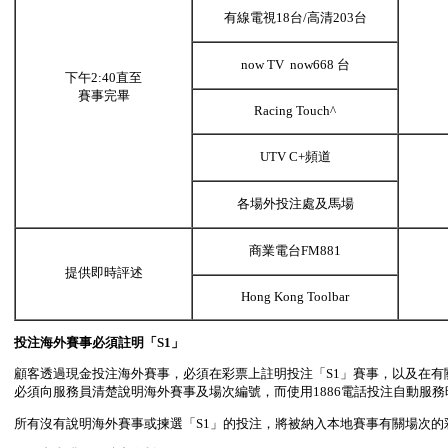
有線電視18台/高清203台
now TV now668 台
下午2:40直至
賽事完畢
Racing Touch^
UTV C+頻道
各場外投注處及馬場
商業電台FM881
提供即時評述
Hong Kong Toolbar
投注海外賽事必須註明「
S1
」
顧客透過現金投注海外賽事，必須在彩票上註明投注「S1」賽事，以及在有
必須向服務員清楚說明海外賽事及場次編號，而使用1886電話投注自動服
所有沒有說明海外賽事或揀選「S1」的投注，將被納入本地賽事有關場次的