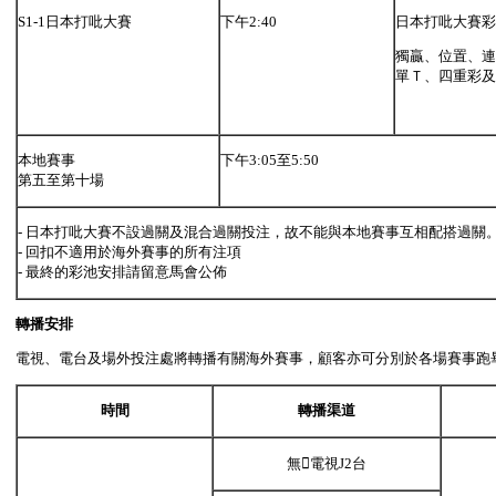
S1-1日本打吡大賽
下午2:40
日本打吡大賽彩
獨贏、位置、連
單Ｔ、四重彩及
本地賽事
下午3:05至5:50
第五至第十場
- 日本打吡大賽不設過關及混合過關投注，故不能與本地賽事互相配搭過關
- 回扣不適用於海外賽事的所有注項
- 最終的彩池安排請留意馬會公佈
轉播安排
電視、電台及場外投注處將轉播有關海外賽事，顧客亦可分別於各場賽事跑
時間
轉播渠道
無電視J2台