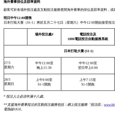
海外賽事排位及賠率資料
顧客可於各場外投注處及互動投注服務查閱海外賽事的排位及賠率資料，或致電
明日中午
12:00
開售
日本打吡大賽（S1-1）將於五月二十七日（星期六）中午12:00開始接受投
場外投注處
#
電話投注及
1886
電話投注自動服務系統
日本打吡大賽
(S1-1)
27/5
中午12:00至
中午12:00至
星期六
晚上11:30
翌日早上6:00
28/5
上午9:00至
上午7:15至
星期日
S1-1開跑
S1-1開跑
*
投注人士必須年滿十八歲。
**
支援海外賽事投注的互動投注服務包括：網上投注服務「投注區」
www.hk
電熱線
1818
。