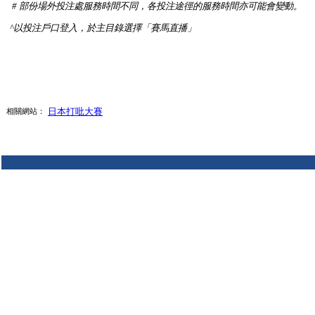
#
部份場外投注處服務時間不同，各投注途徑的服務時間亦可能會變動
。
^
以投注戶口登入，於主目錄選擇「賽馬直播」
日本打吡大賽
相關網站：