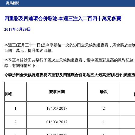
賽馬新聞
四重彩及四連環合併彩池 本週三注入二百四十萬元多寶
2017年5月29日
本週三(五月三十一日)是今季最後一次的沙田全天候跑道夜賽，馬會將於當
百四十萬元，提升馬迷回報。
本季至今於沙田共舉行了四次全天候跑道夜賽，當中四重彩最高的派彩紀錄
錄，有關詳情如下:
今
季沙田全天候跑道夜賽
四重彩及四連環合併彩池五大最高派彩紀錄 (
截至
賽事日期
場次
排名
1
18/ 01/ 2017
2
2
01/ 03/ 2017
1