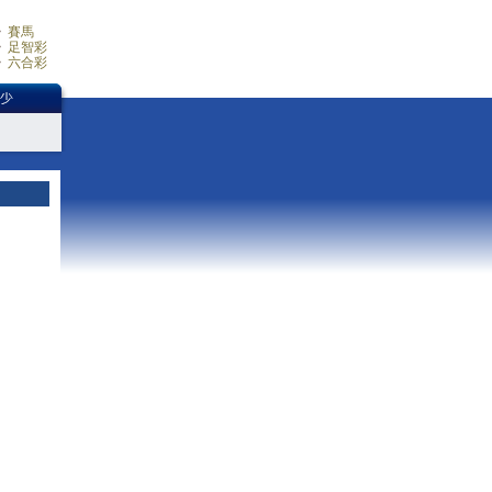
賽馬
足智彩
六合彩