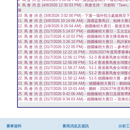
9. 馬 會 消 息 (4/8/2026 12:30:03 PM) - 馬會支持
展
10. 馬 會 消 息 (3/8/2026 3:02:00 PM) - 下週一場外投注處服務
11. 馬 會 消 息 (3/8/2026 10:14:06 AM) - 識價盃賽馬
12. 馬 會 消 息 (1/8/2026 9:26:04 AM) - 德國橡樹大賽日 -
13. 馬 會 消 息 (31/7/2026 5:14:07 PM) - 德國橡樹大賽日 - 五次近
14. 馬 會 消 息 (31/7/2026 4:10:02 PM) - 德國橡樹
15. 馬 會 消 息 (31/7/2026 3:26:10 PM) - 德國橡樹大賽日 - 馬評
16. 馬 會 消 息 (31/7/2026 3:22:05 PM) - 德國橡樹大賽日 – 參考
17. 馬 會 消 息 (31/7/2026 12:22:16 PM) - 2026/2027年度馬季賽
18. 馬 會 消 息 (31/7/2026 12:06:11 PM) - S1-3 香港賽馬
19. 馬 會 消 息 (31/7/2026 12:06:09 PM) - S1-4 香港賽馬
20. 馬 會 消 息 (31/7/2026 11:58:27 AM) - S1-1 香港賽馬
21. 馬 會 消 息 (31/7/2026 11:58:21 AM) - S1-2 香港賽馬
22. 馬 會 消 息 (31/7/2026 11:50:12 AM) - S1-5 德國橡樹大賽 
23. 馬 會 消 息 (31/7/2026 11:10:04 AM) - 德國橡樹大賽日 – 騎
24. 馬 會 消 息 (31/7/2026 10:10:01 AM) - 圖輯 - 2026/27年
25. 馬 會 消 息 (31/7/2026 9:42:06 AM) - 德國橡樹
26. 馬 會 消 息 (31/7/2026 9:34:03 AM) - 德國橡樹大賽日 – 
賽事資料
賽馬消息及資訊
分析工