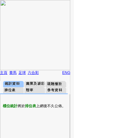
主頁
賽馬
足球
六合彩
ENG
檔位統計
將於
排位表
上網後不久公佈。