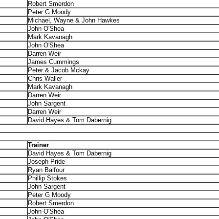
Robert Smerdon
Peter G Moody
Michael, Wayne & John Hawkes
John O'Shea
Mark Kavanagh
John O'Shea
Darren Weir
James Cummings
Peter & Jacob Mckay
Chris Waller
Mark Kavanagh
Darren Weir
John Sargent
Darren Weir
David Hayes & Tom Dabernig
Trainer
David Hayes & Tom Dabernig
Joseph Pride
Ryan Balfour
Phillip Stokes
John Sargent
Peter G Moody
Robert Smerdon
John O'Shea