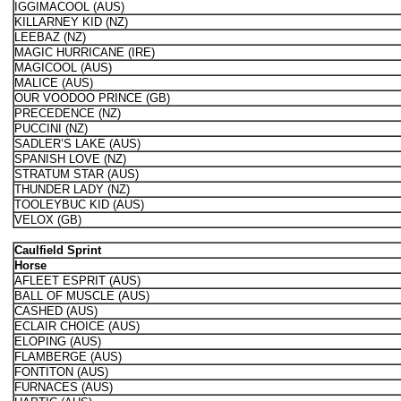
IGGIMACOOL (AUS)
KILLARNEY KID (NZ)
LEEBAZ (NZ)
MAGIC HURRICANE (IRE)
MAGICOOL (AUS)
MALICE (AUS)
OUR VOODOO PRINCE (GB)
PRECEDENCE (NZ)
PUCCINI (NZ)
SADLER’S LAKE (AUS)
SPANISH LOVE (NZ)
STRATUM STAR (AUS)
THUNDER LADY (NZ)
TOOLEYBUC KID (AUS)
VELOX (GB)
Caulfield Sprint
Horse
AFLEET ESPRIT (AUS)
BALL OF MUSCLE (AUS)
CASHED (AUS)
ECLAIR CHOICE (AUS)
ELOPING (AUS)
FLAMBERGE (AUS)
FONTITON (AUS)
FURNACES (AUS)