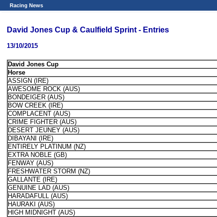
Racing News
David Jones Cup & Caulfield Sprint - Entries
13/10/2015
David Jones Cup
Horse
ASSIGN (IRE)
AWESOME ROCK (AUS)
BONDEIGER (AUS)
BOW CREEK (IRE)
COMPLACENT (AUS)
CRIME FIGHTER (AUS)
DESERT JEUNEY (AUS)
DIBAYANI (IRE)
ENTIRELY PLATINUM (NZ)
EXTRA NOBLE (GB)
FENWAY (AUS)
FRESHWATER STORM (NZ)
GALLANTE (IRE)
GENUINE LAD (AUS)
HARADAFULL (AUS)
HAURAKI (AUS)
HIGH MIDNIGHT (AUS)