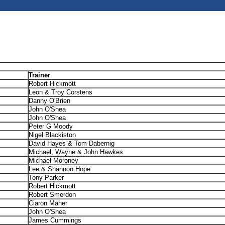
Trainer
Robert Hickmott
Leon & Troy Corstens
Danny O'Brien
John O'Shea
John O'Shea
Peter G Moody
Nigel Blackiston
David Hayes & Tom Dabernig
Michael, Wayne & John Hawkes
Michael Moroney
Lee & Shannon Hope
Tony Parker
Robert Hickmott
Robert Smerdon
Ciaron Maher
John O'Shea
James Cummings