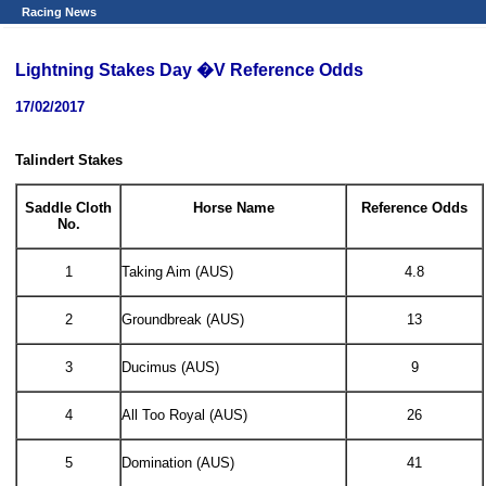
Racing News
Lightning Stakes Day �V Reference Odds
17/02/2017
Talindert Stakes
Saddle Cloth
Horse Name
Reference Odds
No.
1
Taking Aim (AUS)
4.8
2
Groundbreak (AUS)
13
3
Ducimus (AUS)
9
4
All Too Royal (AUS)
26
5
Domination (AUS)
41