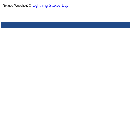
Lightning Stakes Day
Related Website�G