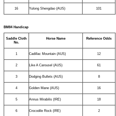
16
Yulong Shengdao (AUS)
101
BM84 Handicap
Saddle Cloth
Horse Name
Reference Odds
No.
1
Cadillac Mountain (AUS)
12
2
Like A Carousel (AUS)
61
3
Dodging Bullets (AUS)
8
4
Golden Mane (AUS)
16
5
Annus Mirabilis (IRE)
18
6
Crocodile Rock (IRE)
2