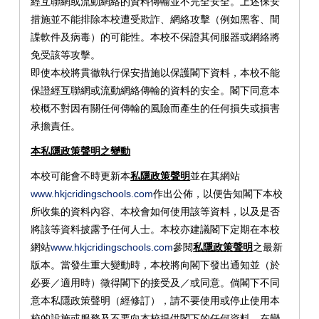
經互聯網或流動網絡的資料傳輸並不完全安全。上述保安
措施並不能排除本校遭受欺詐、網絡攻擊（例如黑客、間
諜軟件及病毒）的可能性。本校不保證其伺服器或網絡將
免受該等攻擊。
即使本校將貫徹執行保安措施以保護閣下資料，本校不能
保證經互聯網或流動網絡傳輸的資料的安全。閣下同意本
校概不對因有關任何傳輸的風險而產生的任何損失或損害
承擔責任。
本私隱政策聲明之變動
本校可能會不時更新本
私隱政策聲明
並在其網站
www.hkjcridingschools.com
作出公佈，以便告知閣下本校
所收集的資料內容、本校會如何使用該等資料，以及是否
將該等資料披露予任何人士。本校亦建議閣下定期在本校
網站
www.hkjcridingschools.com
參閱
私隱政策聲明
之最新
版本。當發生重大變動時，本校將向閣下發出通知並（於
必要／適用時）徵得閣下的接受及／或同意。倘閣下不同
意本私隱政策聲明（經修訂），請不要使用或停止使用本
校的設施或服務及不要向本校提供閣下的任何資料。在變