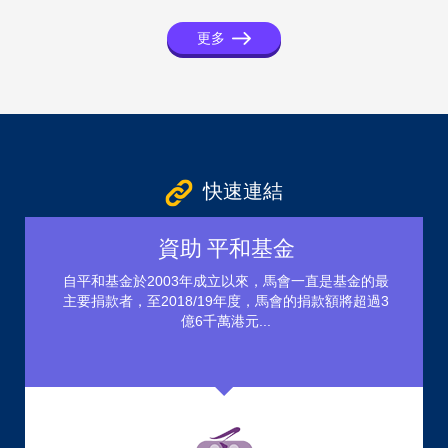
更多
快速連結
資助
平和基金
自平和基金於2003年成立以來，馬會一直是基金的最
主要捐款者，至2018/19年度，馬會的捐款額將超過3
億6千萬港元...