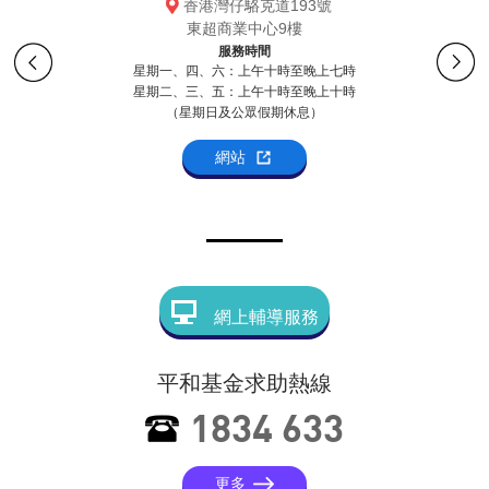
香港灣仔駱克道193號
東超商業中心9樓
服務時間
星期一、四、六：上午十時至晚上七時
星期二、三、五：上午十時至晚上十時
（星期日及公眾假期休息）
網站
網上輔導服務
平和基金求助熱線
1834 633
更多