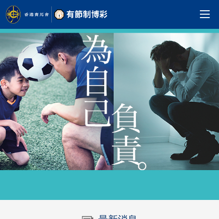
主頁
適可而止
提倡有節制博彩
時刻自律
馬會服務簡介
打擊非法賭博
博彩要有節制
有節制博彩政策
何謂非法賭博
禁止未成年博彩
有節制博彩指引
認識未成年賭博問題
非法賭博後果
問題賭博輔導
處理問題賭博
1834 633
宣傳刊物
馬會打擊非法賭博策略
馬會投注管制
何謂問題賭博
資助平和基金
青少年正向健康教育
平和基金簡介
賭博迷思
博彩管理工具
網上輔導服務
家庭及學校教育
自我小測試
財政分配計劃
服務及活動
多媒體中心
馬會資助青少年項目
尋求協助
博彩計算機
最新消息
國際獎項
兒童和青少年教育
問題賭博人士家屬支援
有節制博彩短片
「正向旅程」青少年健康教育計劃
「自願暫停戶口投注」服務