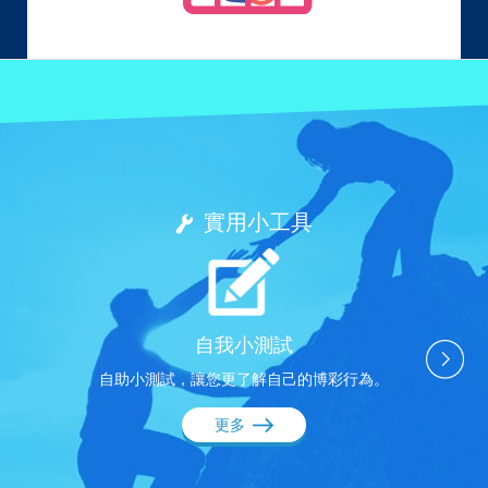
實用小工具
自我小測試
自助小測試，讓您更了解自己的博彩行為。
更多