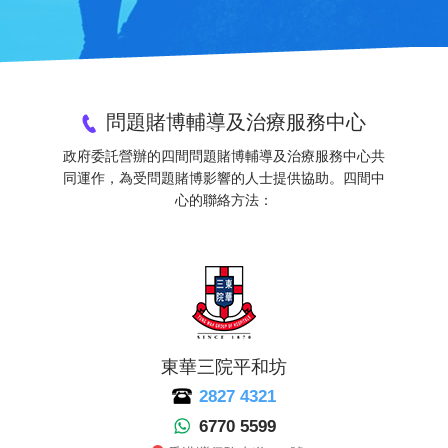
問題賭博輔導及治療服務中心
政府委託營辦的四間問題賭博輔導及治療服務中心共
同運作，為受問題賭博影響的人士提供協助。四間中
心的聯絡方法：
東華三院平和坊
2827 4321
6770 5599